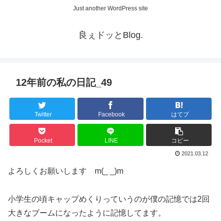
Just another WordPress site
良ぇドッとBlog.
12年前の私の日記_49
Twitter
Facebook
はてブ
Pocket
LINE
コピー
2021.03.12
よろしくお願いします m(_ _)m
小学生の頃キャップめくりっていうのが僕の記憶では2回
大きなブームになったように記憶してます。