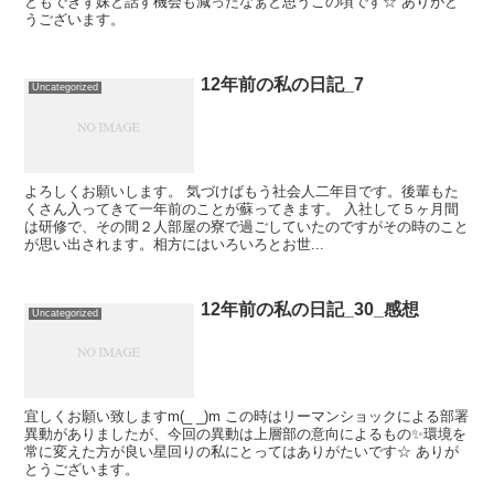
ともできず妹と話す機会も減ったなぁと思うこの頃です☆ ありがと
うございます。
12年前の私の日記_7
Uncategorized
よろしくお願いします。 気づけばもう社会人二年目です。後輩もた
くさん入ってきて一年前のことが蘇ってきます。 入社して５ヶ月間
は研修で、その間２人部屋の寮で過ごしていたのですがその時のこと
が思い出されます。相方にはいろいろとお世...
12年前の私の日記_30_感想
Uncategorized
宜しくお願い致しますm(_ _)m この時はリーマンショックによる部署
異動がありましたが、今回の異動は上層部の意向によるもの✨環境を
常に変えた方が良い星回りの私にとってはありがたいです☆ ありが
とうございます。