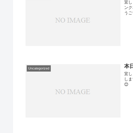
宜し
ンク
うご
本
Uncategorized
宜し
しま
😊