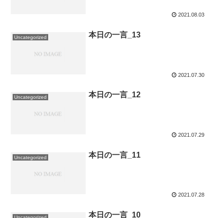
2021.08.03
本日の一言_13
Uncategorized
2021.07.30
本日の一言_12
Uncategorized
2021.07.29
本日の一言_11
Uncategorized
2021.07.28
本日の一言_10
Uncategorized