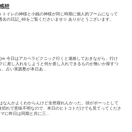
_感想
_)m トイレの神様と小銭の神様が同じ時期に個人的ブームになって
過去の日記_46をご覧くださいませ☆ ありがとうございます。
 _)m 今日はアカペラピクニック行くと連絡しておきながら、行け
ックに差し入れをしようと何か差し入れできるものが無いか探すつ
、占い実践塾が本日あ...
日はなんかよくわからんけど全然寝れんかった。頭がボーっとして
途切れで意味不明なので、本日のヒトコトだけでも見てってくださ
ーマに昨日は同期と共に三...