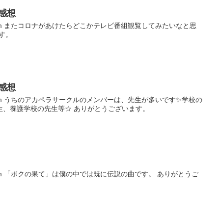
_感想
_)m またコロナがあけたらどこかテレビ番組観覧してみたいなと思
ます。
_感想
_)m うちのアカペラサークルのメンバーは、先生が多いです✨学校の
生、養護学校の先生等☆ ありがとうございます。
)m 「ボクの果て」は僕の中では既に伝説の曲です。 ありがとうご