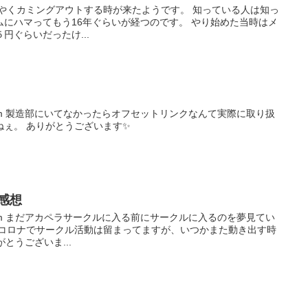
うやくカミングアウトする時が来たようです。 知っている人は知っ
にハマってもう16年ぐらいが経つのです。 やり始めた当時はメ
円ぐらいだったけ...
_)m 製造部にいてなかったらオフセットリンクなんて実際に取り扱
ねぇ。 ありがとうございます✨
_感想
_)m まだアカペラサークルに入る前にサークルに入るのを夢見てい
はコロナでサークル活動は留まってますが、いつかまた動き出す時
とうございま...