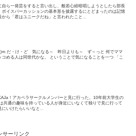
に自ら一発芸をすると言い出し、般若心経暗唱しようとしたら部長
、ボイスパーカッションの基本形を披露するにとどまったのは記憶
から「君はユニークだね」と言われたこと...
_)m だ・け・ど 気になる～ 昨日よりも～ ず～っと 何でママ
ッコめる人は同世代かな。 ということで気になることを一つ 「こ
m KAJa！アカペラサークルメンバーと見に行った。10年前大学生の
時は共通の趣味を持っている人が身近にいなくて独りで見に行って
にいけたらいいなと...
ンサーリンク