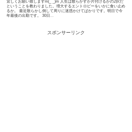
宜しくお願い致しますm(_ _)m 人生は散らかすか片付けるかの2択だ
ということを教わりました。増大するエントロピーをいかに食い止め
るか。 最近散らかし倒して周りに迷惑かけてばかりです。明日で今
年最後の出勤です。 30日...
スポンサーリンク